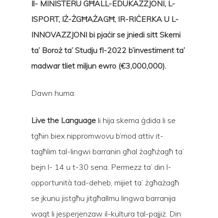
Il- MINISTERU GĦALL-EDUKAZZJONI, L-
ISPORT,​ IŻ-ŻGĦAŻAGĦ, IR-RIĊERKA U L-
INNOVAZZJONI
bi pjaċir se jniedi sitt Skemi
ta’
Boroż ta’ Studju
fl-2022 b’investiment ta’
madwar
tliet
miljun
ewro (
€3,000,000).
Dawn huma:
Live the Language
li hija skema ġdida li se
tgħin biex nippromwovu b’mod attiv it-
tagħlim tal-lingwi barranin għal żagħżagħ ta’
bejn l- 14 u t-30 sena. Permezz ta’ din l-
opportunità tad-deheb, mijiet ta’ żgħażagħ
se jkunu jistgħu jitgħallmu lingwa barranija
waqt li jesperjenzaw il-kultura tal-pajjiż. Din