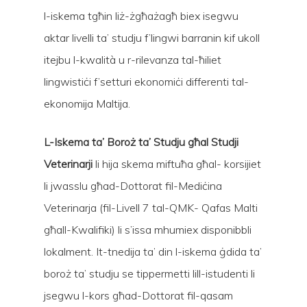
l-iskema tgħin liż-żgħażagħ biex isegwu
aktar livelli ta’ studju f’lingwi barranin kif ukoll
itejbu l-kwalità u r-rilevanza tal-ħiliet
lingwistiċi f’setturi ekonomiċi differenti tal-
ekonomija Maltija.
Hit enter to search or ESC to close
L-Iskema ta’
Boroż ta’ Studju
għal S
tudji
Veterinarji
li hija skema miftuħa għal- korsijiet
li jwasslu għad-Dottorat fil-Mediċina
Veterinarja (fil-Livell 7 tal-QMK- Qafas Malti
għall-Kwalifiki) li s’issa mhumiex disponibbli
lokalment. It-tnedija ta’ din l-iskema ġdida ta’
boroż ta’ studju se tippermetti lill-istudenti li
jsegwu l-kors għad-Dottorat fil-qasam