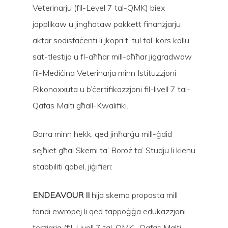
Veterinarju (fil-Level 7 tal-QMK) biex
japplikaw u jingħataw pakkett finanzjarju
aktar sodisfaċenti li jkopri t-tul tal-kors kollu
sat-tlestija u fl-aħħar mill-aħħar jiggradwaw
fil-Mediċina Veterinarja minn Istituzzjoni
Rikonoxxuta u b’ċertifikazzjoni fil-livell 7 tal-
Qafas Malti għall-Kwalifiki.
Barra minn hekk, qed jinħarġu mill-ġdid
sejħiet għal Skemi ta’ Boroż ta’ Studju li kienu
stabbiliti qabel, jiġifieri:
ENDEAVOUR II
hija skema proposta mill
fondi ewropej li qed tappoġġa edukazzjoni
terzjarja (fil-Livell 7 tal-QMK- Qafas Malti