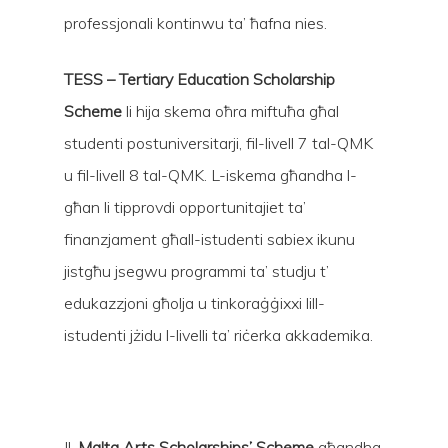
professjonali kontinwu ta’ ħafna nies.
TESS – Tertiary Education Scholarship
Scheme
li hija skema oħra miftuħa għal
studenti postuniversitarji, fil-livell 7 tal-QMK
u fil-livell 8 tal-QMK. L-iskema għandha l-
għan li tipprovdi opportunitajiet ta’
finanzjament għall-istudenti sabiex ikunu
jistgħu jsegwu programmi ta’ studju t’
edukazzjoni għolja u tinkoraġġixxi lill-
istudenti jżidu l-livelli ta’ riċerka akkademika.
Il-
Malta Arts Scholarships
’
Scheme
għandha