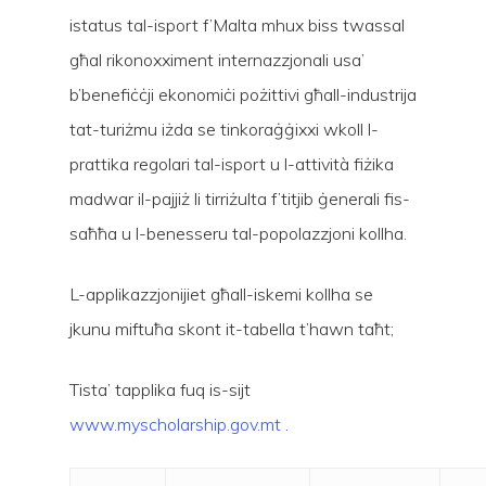
istatus tal-isport f’Malta mhux biss twassal
għal rikonoxximent internazzjonali usa’
b’benefiċċji ekonomiċi pożittivi għall-industrija
tat-turiżmu iżda se tinkoraġġixxi wkoll l-
prattika regolari tal-isport u l-attività fiżika
madwar il-pajjiż li tirriżulta f’titjib ġenerali fis-
saħħa u l-benesseru tal-popolazzjoni kollha.
L-applikazzjonijiet għall-iskemi kollha se
jkunu miftuħa skont it-tabella t’hawn taħt;
Tista’ tapplika fuq is-sijt
www.myscholarship.gov.mt
.