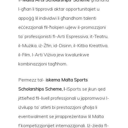
l-għan li tipprovdi aktar opportunitajiet u
appoġġ lil individwi li għandhom talenti
eċċezzjonali fil-ħolqien u/jew il-promozzjoni
ta’ professjonisti fl-Arti Espressiva, it-Teatru,
il-Mużika, iż-Żfin, id-Disinn, il-Kitba Kreattiva,
il-Film, l-Arti Viżiva jew kwalunkwe
kombinazzjoni tagħhom.
Permezz tal-
iskema Malta Sports
Scholarships Scheme, l
-iSports se jkun qed
jittieħed fil-livell professjonali u jippromwovi l-
iżvilupp ta’ atleti bi prestazzjoni għolja li
eventwalment se jirrappreżentaw lil Malta
f’kompetizzjonijiet internazzjonali. Iż-żieda fl-