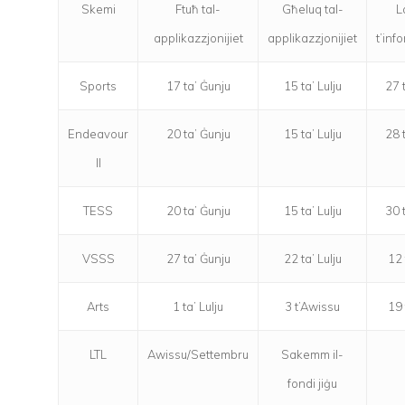
Skemi
Ftuħ tal-
Għeluq tal-
L
applikazzjonijiet
applikazzjonijiet
t’inf
Sports
17 ta’ Ġunju
15 ta’ Lulju
27 
Endeavour
20 ta’ Ġunju
15 ta’ Lulju
28 
II
TESS
20 ta’ Ġunju
15 ta’ Lulju
30 
VSSS
27 ta’ Ġunju
22 ta’ Lulju
12 
Arts
1 ta’ Lulju
3 t’Awissu
19 
LTL
Awissu/Settembru
Sakemm il-
fondi jiġu