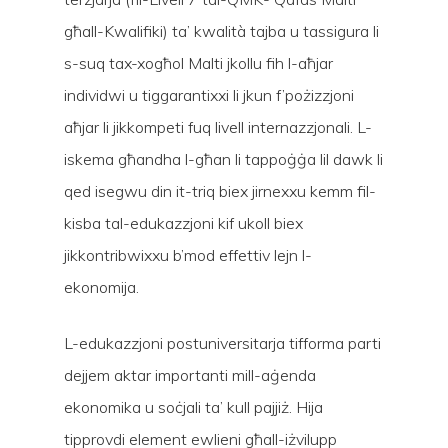
għall-Kwalifiki) ta’ kwalità tajba u tassigura li
s-suq tax-xogħol Malti jkollu fih l-aħjar
individwi u tiggarantixxi li jkun f’pożizzjoni
aħjar li jikkompeti fuq livell internazzjonali. L-
iskema għandha l-għan li tappoġġa lil dawk li
qed isegwu din it-triq biex jirnexxu kemm fil-
kisba tal-edukazzjoni kif ukoll biex
jikkontribwixxu b’mod effettiv lejn l-
ekonomija.
L-edukazzjoni postuniversitarja tifforma parti
dejjem aktar importanti mill-aġenda
ekonomika u soċjali ta’ kull pajjiż. Hija
tipprovdi element ewlieni għall-iżvilupp