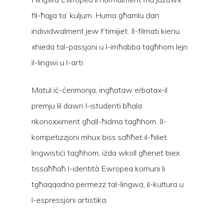
fil-ħajja ta’ kuljum. Huma għamlu dan
individwalment jew f’timijiet. Il-filmati kienu
xhieda tal-passjoni u l-imħabba tagħhom lejn
il-lingwi u l-arti.
Matul iċ-ċerimonja, ingħataw erbatax-il
premju lil dawn l-istudenti bħala
rikonoxximent għall-ħidma tagħhom. Il-
kompetizzjoni mhux biss saħħet il-ħiliet
lingwistiċi tagħhom, iżda wkoll għenet biex
tissaħħaħ l-identità Ewropea komuni li
tgħaqqadna permezz tal-lingwa, il-kultura u
l-espressjoni artistika.