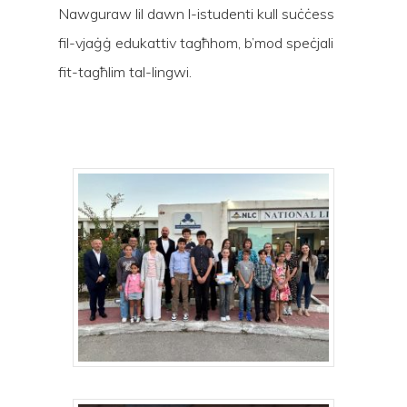
Nawguraw lil dawn l-istudenti kull suċċess
fil-vjaġġ edukattiv tagħhom, b’mod speċjali
fit-tagħlim tal-lingwi.