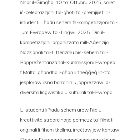
Nhar il-Ġimgħa, 10 ta’ Ottubru 2025, saret
iċ-ċelebrazzjoni tal-għoti tal-premjijiet lill-
istudenti li ħadu sehem fil-kompetizzjoni tal-
Jum Ewropew tal-Lingwi, 2025. Din il-
kompetizzjoni, organizzata mill-Aġenzija
Nazzjonali tal-Litteriżmu bis-sehem tar-
Rappreżentanza tal-Kummissjoni Ewropea
f’Malta, għandha l-għan li tħeġġeġ lit-tfal
jesploraw ilsna barranin u japprezzaw id-
diversità lingwistika u kulturali tal-Ewropa.
Hit enter to search or ESC to close
L-istudenti li ħadu sehem urew ħila u
kreattività straordinarja permezz ta’ filmati
oriġinali li fihom tkellmu, irreċtaw jew kantaw
f’lingwa Ewropea li normalment ma jużawx