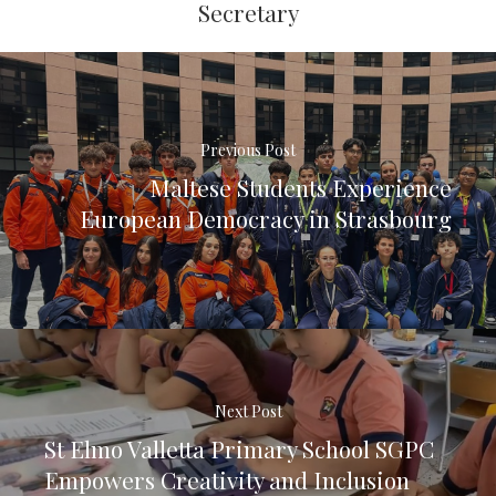
Secretary
Previous Post
Maltese Students Experience
European Democracy in Strasbourg
Next Post
St Elmo Valletta Primary School SGPC
Empowers Creativity and Inclusion