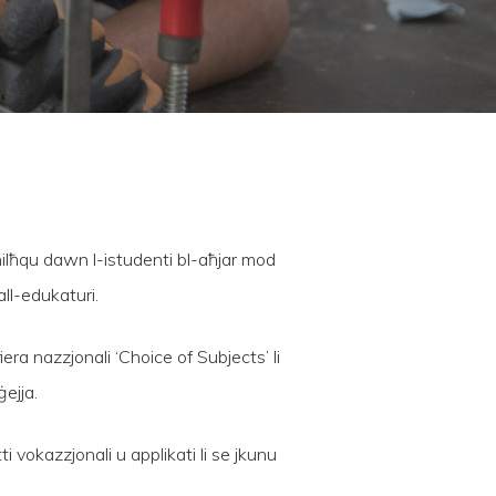
nilħqu dawn l-istudenti bl-aħjar mod
all-edukaturi.
era nazzjonali ‘Choice of Subjects’ li
ġejja.
i vokazzjonali u applikati li se jkunu