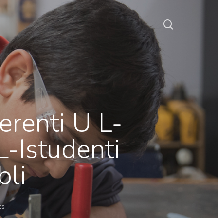
erenti U L-
-Istudenti
bli
ts