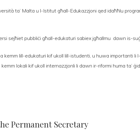
rsità ta’ Malta u l-Istitut għall-Edukazzjoni qed idaħħlu progra
ersi sejħiet pubbliċi għall-edukaturi sabiex jgħallmu dawn is-suġ
a kemm lill-edukaturi kif ukoll lill-istudenti, u huwa importanti l
kemm lokali kif ukoll internazzjonli li dawn ir-riformi huma ta’ ġid
 the Permanent Secretary