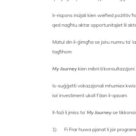
Ir-rispons inizjali kien wieħed pożittiv ħa
qed nagħtu aktar opportunitajiet lil akt
Matul din il-ġimgħa se jsiru numru ta’ l
tagħhom.
My Journey
kien mibni b’konsultazzjoni 
Is-suġġetti vokazzjonali mhumiex kwistjo
isir investiment ukoll f’dan il-qasam.
Il-fażi li jmiss ta’
My Journey
se tikkonsis
1) Fi Frar huwa pjanat li jsir programm