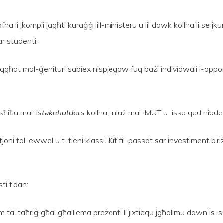
fna li jkompli jagħti kuraġġ lill-ministeru u lil dawk kollha li se jk
ar studenti.
aqgħat mal-ġenituri sabiex nispjegaw fuq bażi individwali l-opport
sħiħa mal-i
stakeholders
kollha, inluż mal-MUT u issa qed nibdew 
ni tal-ewwel u t-tieni klassi. Kif fil-passat sar investiment b’
ti f’dan:
 ta’ taħriġ għal għalliema preżenti li jixtiequ jgħallmu dawn is-