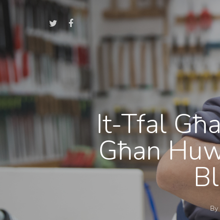
It-Tfal Għ
Għan Huwa
Bl
By