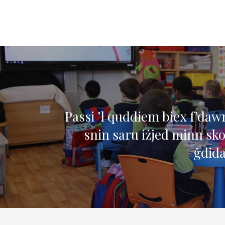
Passi ’l quddiem biex f’daw
snin saru iżjed minn sk
ġdida