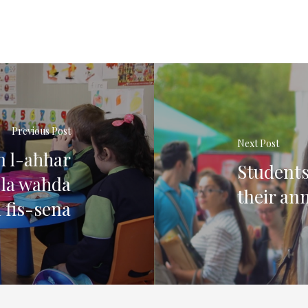
Previous Post
Next Post
n l-aħħar
Students
ola waħda
their an
 fis-sena