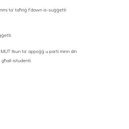
mmi ta’ taħriġ f’dawn is-suġġetti
ġetti.
i l-MUT tkun ta’ appoġġ u parti minn din
 għall-istudenti.