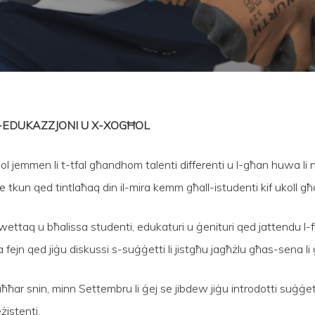
L-EDUKAZZJONI U X-XOGĦOL
ol jemmen li t-tfal għandhom talenti differenti u l-għan huwa li 
e tkun qed tintlaħaq din il-mira kemm għall-istudenti kif ukoll għ
wettaq u bħalissa studenti, edukaturi u ġenituri qed jattendu l-fi
a fejn qed jiġu diskussi s-suġġetti li jistgħu jagħżlu għas-sena li 
-aħħar snin, minn Settembru li ġej se jibdew jiġu introdotti suġġett
żistenti.