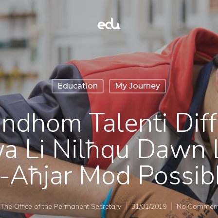
Education
My Journey
andhom Talenti Diff
 Li Nilħqu Dawn L
-Aħjar Mod Possib
The Office of the Permanent Secretary
31/01/2019
No Commen