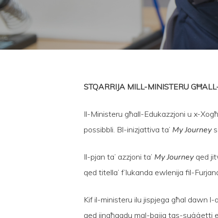
STQARRIJA MILL-MINISTERU GĦAL
Hit enter to search or ESC to close
Il-Ministeru għall-Edukazzjoni u x-Xogħ
possibbli. Bl-inizjattiva ta’
My Journey
s
Il-pjan ta’ azzjoni ta’
My Journey
qed jit
qed titella’ f’lukanda ewlenija fil-Furjan
Kif il-ministeru ilu jispjega għal dawn l
qed jingħaqdu mal-bqija tas-suġġetti e