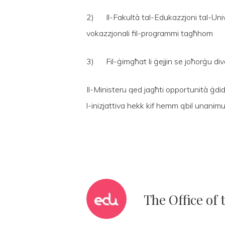
2) Il-Fakultà tal-Edukazzjoni tal-Unive
vokazzjonali fil-programmi tagħhom
3) Fil-ġimgħat li ġejjin se joħorġu div
Il-Ministeru qed jagħti opportunità ġdid
l-inizjattiva hekk kif hemm qbil unanimu 
The Office of