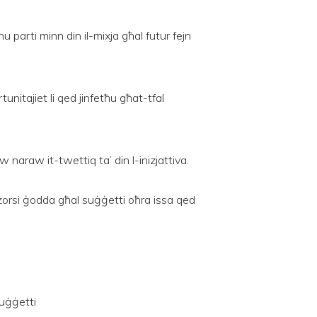
unu parti minn din il-mixja għal futur fejn
unitajiet li qed jinfetħu għat-tfal
naraw it-twettiq ta’ din l-inizjattiva.
riżorsi ġodda għal suġġetti oħra issa qed
suġġetti