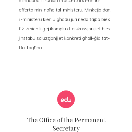
minħabba li l-union m’aċċettatx l-aħħar
offerta min-naħa tal-ministeru. Minkejja dan,
il-ministeru kien u għadu juri rieda tajba biex
fiż-żmien li ġej ikomplu d-diskussjonijiet biex
jinstabu soluzzjonijiet konkreti għall-ġid tat-
tfal tagħna.
The Office of the Permanent
Secretary