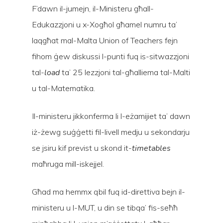
F’dawn il-jumejn, il-Ministeru għall-
Edukazzjoni u x-Xogħol għamel numru ta’
laqgħat mal-Malta Union of Teachers fejn
fihom ġew diskussi l-punti fuq is-sitwazzjoni
Hit enter to search or ESC to close
tal-
load
ta’ 25 lezzjoni tal-għalliema tal-Malti
u tal-Matematika.
Il-ministeru jikkonferma li l-eżamijiet ta’ dawn
iż-żewg suġġetti fil-livell medju u sekondarju
se jsiru kif previst u skond it-
timetables
maħruga mill-iskejjel.
Għad ma hemmx qbil fuq id-direttiva bejn il-
ministeru u l-MUT, u din se tibqa’ fis-seħħ