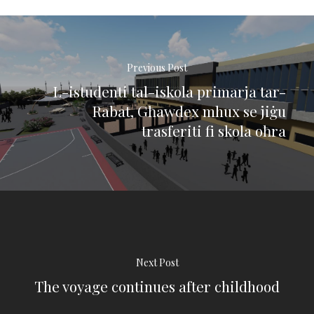
Previous Post
L-istudenti tal-iskola primarja tar-
Rabat, Għawdex mhux se jiġu
trasferiti fi skola oħra
Next Post
The voyage continues after childhood