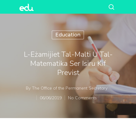
Education
L-Eżamijiet Tal-Malti U Tal-
Matematika Ser Isiru Kif
Previst
By
The Office of the Permanent Secretary
06/06/2019
No Comments