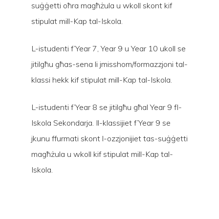
suġġetti oħra magħżula u wkoll skont kif
stipulat mill-Kap tal-Iskola.
L-istudenti f’Year 7, Year 9 u Year 10 ukoll se
jitilgħu għas-sena li jmisshom/formazzjoni tal-
klassi hekk kif stipulat mill-Kap tal-Iskola.
L-istudenti f’Year 8 se jitilgħu għal Year 9 fl-
Iskola Sekondarja. Il-klassijiet f’Year 9 se
jkunu ffurmati skont l-ozzjonijiet tas-suġġetti
magħżula u wkoll kif stipulat mill-Kap tal-
Iskola.