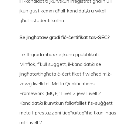
li l-kandidat/a jkun/tkun irreġistrat għalih u li
jkun ġust kemm għall-kandidat/a u wkoll
għall-istudenti kollha.
Se jingħataw gradi fiċ-ċertifikat tas-SEC?
Le. Il-gradi mhux se jkunu ppubblikati.
Minflok, f’kull suġġett, il-kandidat/a se
jingħata/tingħata ċ-ċertifikat f’wieħed miż-
żewġ livelli tal-Malta Qualifications
Framework (MQF): Livell 3 jew Livell 2.
Kandidat/a ikun/tkun falla/falliet fis-suġġett
meta l-prestazzjoni tiegħu/tagħha tkun inqas
mil-Livell 2.