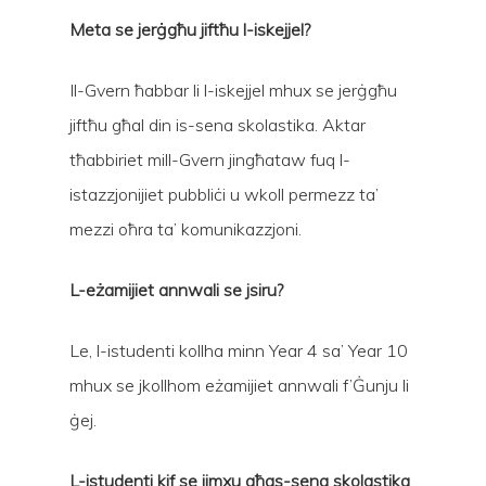
Meta se jerġgħu jiftħu l-iskejjel?
Il-Gvern ħabbar li l-iskejjel mhux se jerġgħu
jiftħu għal din is-sena skolastika. Aktar
tħabbiriet mill-Gvern jingħataw fuq l-
istazzjonijiet pubbliċi u wkoll permezz ta’
mezzi oħra ta’ komunikazzjoni.
L-eżamijiet annwali se jsiru?
Le, l-istudenti kollha minn Year 4 sa’ Year 10
mhux se jkollhom eżamijiet annwali f’Ġunju li
Hit enter to search or ESC to close
ġej.
L-istudenti kif se jimxu għas-sena skolastika