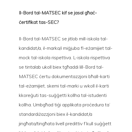
Il-Bord tal-MATSEC kif se jasal għaċ-
ċertifikat tas-SEC?
Il-Bord tal-MATSEC se jitlob mill-iskola tal-
kandidat/a, il-marka/i miġjuba fl-eżamijiet tal-
mock tal-iskola rispettiva. L-iskola rispettiva
se tintalab ukoll biex tgħaddi lill-Bord tal-
MATSEC ċertu dokumentazzjoni bħall-karti
tal-eżamijiet, skemi tal-marki u wkoll il-karti
kkoreġuti tas-suġġetti kollha tal-istudenti
kollha. Umbgħad tiġi applikata proċedura ta’
standardiżazzjoni biex il-kandidat/a
jingħata/tingħata livell predittiv f’kull suġġett