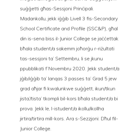
suġġetti għas-Sessjoni Prinċipali.
Madankollu, jekk iġġib Livell 3 fis-Secondary
School Certificate and Profile (SSC&P), għal
din is-sena biss il-Junior College se jaċċettak
bħala student/a sakemm joħorġu r-riżultati
tas-sessjoni ta’ Settembru, li se jkunu
ppubblikati f’Novembru 2020. Jekk student/a
jġib/iġġib ta’ lanqas 3 passes ta’ Grad 5 jew
grad aħjar fi kwalunkwe suġġett, ikun/tkun
jista’/tista’ tkompli bil-kors bħala student/a bi
prova. Jekk le, l-istudent/a ikollu/ikollha
jirtira/tirtira mill-kors. Ara s-Sezzjoni: Dħul fil-
Junior College.