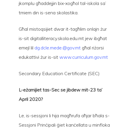
jkomplu għaddejjin bix-xogħol tal-iskola sa’
tmiem din is-sena skolastika.
Għal mistoqsijiet dwar it-tagħlim onlajn żur
is-sit digitalliteracy.skola.edu.mt jew ibgħat
emejl lil
dg.dcle.mede.@gov.mt
għal riżorsi
edukattivi żur is-sit
www.curriculum.gov.mt
Secondary Education Certificate (SEC)
L-eżamijiet tas-Sec se jibdew mit-23 ta’
April 2020?
Le, is-sessjoni li hija magħrufa aħjar bħala s-
Sessjoni Prinċipali ġiet kanċellata u minfloka