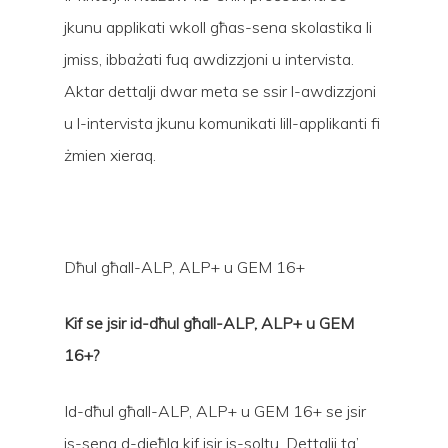
jkunu applikati wkoll għas-sena skolastika li
jmiss, ibbażati fuq awdizzjoni u intervista.
Aktar dettalji dwar meta se ssir l-awdizzjoni
u l-intervista jkunu komunikati lill-applikanti fi
żmien xieraq.
Dħul għall-ALP, ALP+ u GEM 16+
Kif se jsir id-dħul għall-ALP, ALP+ u GEM
16+?
Id-dħul għall-ALP, ALP+ u GEM 16+ se jsir
is-sena d-dieħla kif isir is-soltu. Dettalji ta’