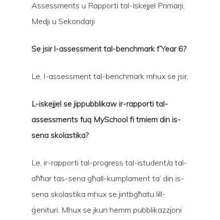
Assessments u Rapporti tal-Iskejjel Primarji,
Medji u Sekondarji
Se jsir l-assessment tal-benchmark f’Year 6?
Le, l-assessment tal-benchmark mhux se jsir.
L-iskejjel se jippubblikaw ir-rapporti tal-
assessments fuq MySchool fi tmiem din is-
sena skolastika?
Le, ir-rapporti tal-progress tal-istudent/a tal-
aħħar tas-sena għall-kumplament ta’ din is-
sena skolastika mhux se jintbgħatu lill-
ġenituri. Mhux se jkun hemm pubblikazzjoni