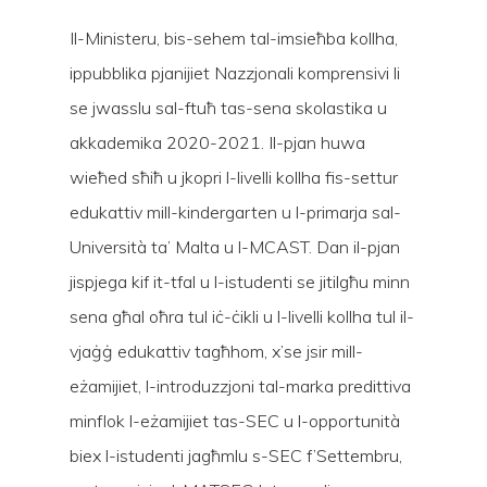
Il-Ministeru, bis-sehem tal-imsieħba kollha,
ippubblika pjanijiet Nazzjonali komprensivi li
se jwasslu sal-ftuħ tas-sena skolastika u
akkademika 2020-2021. Il-pjan huwa
wieħed sħiħ u jkopri l-livelli kollha fis-settur
edukattiv mill-kindergarten u l-primarja sal-
Università ta’ Malta u l-MCAST. Dan il-pjan
jispjega kif it-tfal u l-istudenti se jitilgħu minn
sena għal oħra tul iċ-ċikli u l-livelli kollha tul il-
vjaġġ edukattiv tagħhom, x’se jsir mill-
eżamijiet, l-introduzzjoni tal-marka predittiva
minflok l-eżamijiet tas-SEC u l-opportunità
biex l-istudenti jagħmlu s-SEC f’Settembru,