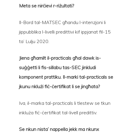
Meta se nirċievi r-riżultati?
Il-Bord tal-MATSEC għandu l-intenzjoni li
jippubblika l-livelli predittivi kif ippjanat fil-15
ta’ Lulju 2020.
Jiena għamilt il-practicals għal dawk is-
suġġetti li fis-sillabu tas-SEC jinkludi
komponent prattiku. Il-marki tal-practicals se
jkunu nklużi fiċ-ċertifikat li se jingħata?
Iva, il-marka tal-practicals li tlestew se tkun
inkluża fiċ-ċertifikat tal-livell predittiv.
Se nkun nista’ nappella jekk ma nkunx