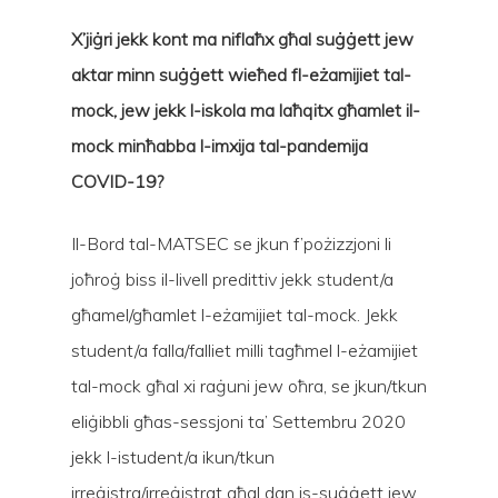
X’jiġri jekk kont ma niflaħx għal suġġett jew
aktar minn suġġett wieħed fl-eżamijiet tal-
mock, jew jekk l-iskola ma laħqitx għamlet il-
mock minħabba l-imxija tal-pandemija
COVID-19?
Il-Bord tal-MATSEC se jkun f’pożizzjoni li
joħroġ biss il-livell predittiv jekk student/a
għamel/għamlet l-eżamijiet tal-mock. Jekk
student/a falla/falliet milli tagħmel l-eżamijiet
tal-mock għal xi raġuni jew oħra, se jkun/tkun
eliġibbli għas-sessjoni ta’ Settembru 2020
jekk l-istudent/a ikun/tkun
irreġistra/irreġistrat għal dan is-suġġett jew