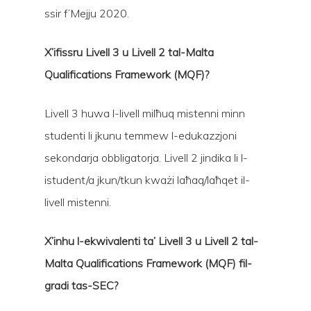
ssir f’Mejju 2020.
X’ifissru Livell 3 u Livell 2 tal-Malta
Qualifications Framework (MQF)?
Livell 3 huwa l-livell milħuq mistenni minn
studenti li jkunu temmew l-edukazzjoni
sekondarja obbligatorja. Livell 2 jindika li l-
istudent/a jkun/tkun kważi laħaq/laħqet il-
livell mistenni.
X’inhu l-ekwivalenti ta’ Livell 3 u Livell 2 tal-
Malta Qualifications Framework (MQF) fil-
gradi tas-SEC?