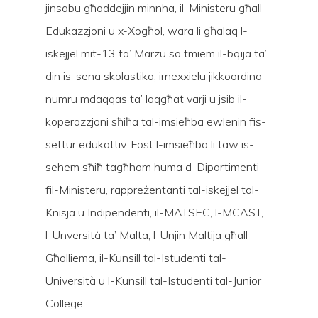
jinsabu għaddejjin minnha, il-Ministeru għall-
Edukazzjoni u x-Xogħol, wara li għalaq l-
iskejjel mit-13 ta’ Marzu sa tmiem il-bqija ta’
din is-sena skolastika, irnexxielu jikkoordina
numru mdaqqas ta’ laqgħat varji u jsib il-
koperazzjoni sħiħa tal-imsieħba ewlenin fis-
settur edukattiv. Fost l-imsieħba li taw is-
sehem sħiħ tagħhom huma d-Dipartimenti
fil-Ministeru, rappreżentanti tal-iskejjel tal-
Knisja u Indipendenti, il-MATSEC, l-MCAST,
l-Unversità ta’ Malta, l-Unjin Maltija għall-
Għalliema, il-Kunsill tal-Istudenti tal-
Università u l-Kunsill tal-Istudenti tal-Junior
College.