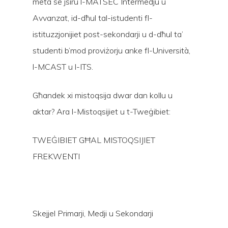
meta se jsiru l-MATSEC Intermedju u
Avvanzat, id-dħul tal-istudenti fl-
istituzzjonijiet post-sekondarji u d-dħul ta’
studenti b’mod proviżorju anke fl-Università,
l-MCAST u l-ITS.
Għandek xi mistoqsija dwar dan kollu u
aktar? Ara l-Mistoqsijiet u t-Tweġibiet:
TWEĠIBIET GĦAL MISTOQSIJIET
FREKWENTI
Skejjel Primarji, Medji u Sekondarji