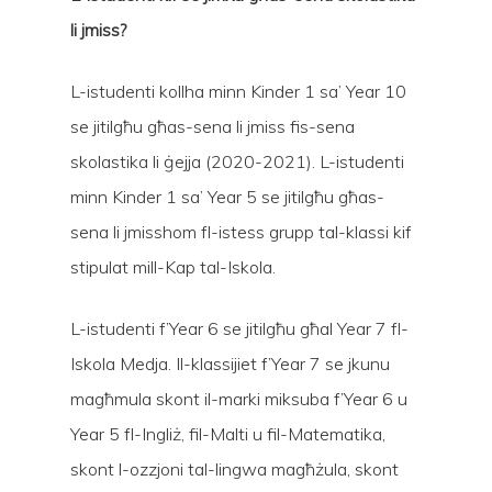
li jmiss?
L-istudenti kollha minn Kinder 1 sa’ Year 10
se jitilgħu għas-sena li jmiss fis-sena
skolastika li ġejja (2020-2021). L-istudenti
minn Kinder 1 sa’ Year 5 se jitilgħu għas-
sena li jmisshom fl-istess grupp tal-klassi kif
stipulat mill-Kap tal-Iskola.
L-istudenti f’Year 6 se jitilgħu għal Year 7 fl-
Iskola Medja. Il-klassijiet f’Year 7 se jkunu
magħmula skont il-marki miksuba f’Year 6 u
Year 5 fl-Ingliż, fil-Malti u fil-Matematika,
skont l-ozzjoni tal-lingwa magħżula, skont