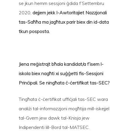
se jkun hemm sessjoni ġdida f’Settembru
2020,
dejjem jekk l-Awtoritajiet Nazzjonali
tas-Saħħa ma jagħtux parir biex din id-data
tkun posposta.
Jiena rreġistrajt bħala kandidat/a f’isem l-
iskola biex nagħti xi suġġetti fis-Sessjoni
Prinċipali. Se ningħata ċ-ċertifikat tas-SEC?
Tingħata ċ-ċertifikat uffiċjali tas-SEC wara
analiżi tal-informazzjoni mogħtija mill-iskejjel
tal-Gvern jew dawk tal-Knisja jew
Indipendenti lill-Bord tal-MATSEC.