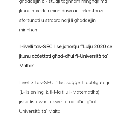
għaddejjin bl-istudji tagħhom mingħajr ma
jkunu mxekkla minn dawn iċ-ċirkostanzi
sfortunati u straordinarji li għaddejjin
minnhom.
Il-livelli tas-SEC li se joħorġu f’Lulju 2020 se
jkunu aċċettati għad-dħul fl-Università ta’
Malta?
Livell 3 tas-SEC f’tliet suġġetti obbligatorji
(L-Ilsien Ingliż, il-Malti u l-Matematika)
jissodisfaw ir-rekwiżiti tad-dħul għall-
Università ta’ Malta.