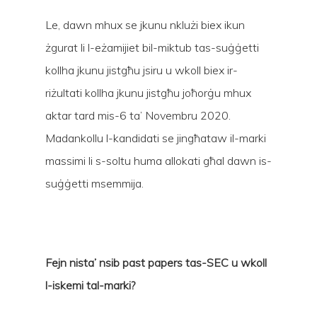
Le, dawn mhux se jkunu nklużi biex ikun
żgurat li l-eżamijiet bil-miktub tas-suġġetti
kollha jkunu jistgħu jsiru u wkoll biex ir-
riżultati kollha jkunu jistgħu joħorġu mhux
aktar tard mis-6 ta’ Novembru 2020.
Madankollu l-kandidati se jingħataw il-marki
massimi li s-soltu huma allokati għal dawn is-
suġġetti msemmija.
Fejn nista’ nsib past papers tas-SEC u wkoll
l-iskemi tal-marki?