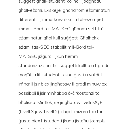
suġġett għall-istudenti kollha li joqgħodu
għall-eżami. L-iskejjel għandhom eżaminaturi
differenti li jimmarkaw il-karti tal-eżamijiet,
imma l-Bord tal-MATSEC għandu sett ta’
eżaminaturi għal kull suġġett. Għalhekk, l-
eżami tas-SEC stabbilit mill-Bord tal-
MATSEC jiżgura li jkun hemm
standariżazzjoni fis-suġġetti kollha u l-gradi
mogħtija lill-istudenti jkunu ġusti u validi. L-
irfinar li jsir biex jingħataw il-gradi m’huwiex
possibbli li jsir minħabba ċ-ċirkostanzi ta’
bħalissa. Minflok, se jingħataw livelli MQF
(Livell 3 jew Livell 2) li hija l-miżura l-aktar
ġusta biex l-istudenti jkunu jistgħu jkomplu