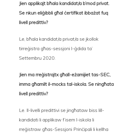
Jien applikajt bħala kandidat/a b’mod privat.
Se nkun eliġibbli għal ċertifikat ibbażat fuq
livell predittiv?
Le, bħala kandidat/a privat/a se jkollok
tirreġistra għas-sessjoni l-ġdida ta’
Settembru 2020.
Jien ma rreġistrajtx għall-eżamijiet tas-SEC,
imma għamilt il-mocks tal-iskola. Se ningħata
livell predittiv?
Le. Il-livelli predittivi se jingħataw biss lill-
kandidati li applikaw f’isem l-iskola li
rreġistraw għas-Sessjoni Prinċipali li kellha