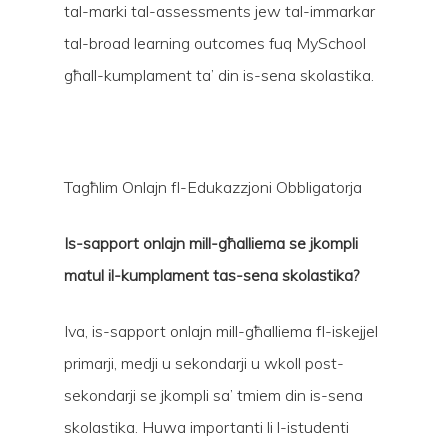
tal-marki tal-assessments jew tal-immarkar
tal-broad learning outcomes fuq MySchool
għall-kumplament ta’ din is-sena skolastika.
Tagħlim Onlajn fl-Edukazzjoni Obbligatorja
Is-sapport onlajn mill-għalliema se jkompli
matul il-kumplament tas-sena skolastika?
Iva, is-sapport onlajn mill-għalliema fl-iskejjel
primarji, medji u sekondarji u wkoll post-
sekondarji se jkompli sa’ tmiem din is-sena
skolastika. Huwa importanti li l-istudenti