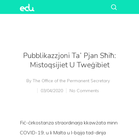
Pubblikazzjoni Ta’ Pjan Sħiħ:
Mistoqsijiet U Tweġibiet
By
The Office of the Permanent Secretary
03/04/2020
No Comments
Fiċ-ċirkostanza straordinarja kkawżata minn
COVID-19, u li Malta u l-bqija tad-dinja