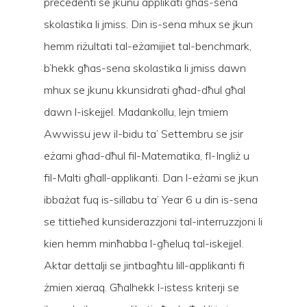
preċedenti se jkunu applikati għas-sena
skolastika li jmiss. Din is-sena mhux se jkun
hemm riżultati tal-eżamijiet tal-benchmark,
b’hekk għas-sena skolastika li jmiss dawn
mhux se jkunu kkunsidrati għad-dħul għal
dawn l-iskejjel. Madankollu, lejn tmiem
Awwissu jew il-bidu ta’ Settembru se jsir
eżami għad-dħul fil-Matematika, fl-Ingliż u
fil-Malti għall-applikanti. Dan l-eżami se jkun
ibbażat fuq is-sillabu ta’ Year 6 u din is-sena
se tittieħed kunsiderazzjoni tal-interruzzjoni li
kien hemm minħabba l-għeluq tal-iskejjel.
Aktar dettalji se jintbagħtu lill-applikanti fi
żmien xieraq. Għalhekk l-istess kriterji se