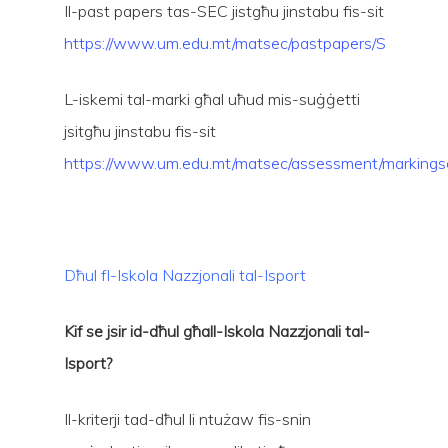
Il-past papers tas-SEC jistgħu jinstabu fis-sit
https://www.um.edu.mt/matsec/pastpapers/S
L-iskemi tal-marki għal uħud mis-suġġetti
jsitgħu jinstabu fis-sit
https://www.um.edu.mt/matsec/assessment/marking
Dħul fl-Iskola Nazzjonali tal-Isport
Kif se jsir id-dħul għall-Iskola Nazzjonali tal-
Isport?
Il-kriterji tad-dħul li ntużaw fis-snin