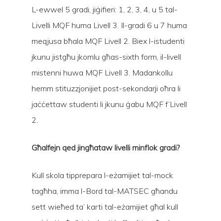
L-ewwel 5 gradi, jiġifieri: 1, 2, 3, 4, u 5 tal-
Livelli MQF huma Livell 3. Il-gradi 6 u 7 huma
meqjusa bħala MQF Livell 2. Biex l-istudenti
jkunu jistgħu jkomlu għas-sixth form, il-livell
mistenni huwa MQF Livell 3. Madankollu
hemm stituzzjonijiet post-sekondarji oħra li
jaċċettaw studenti li jkunu ġabu MQF f’Livell
2.
Għalfejn qed jingħataw livelli minflok gradi?
Kull skola tipprepara l-eżamijiet tal-mock
tagħha, imma l-Bord tal-MATSEC għandu
sett wieħed ta’ karti tal-eżamijiet għal kull