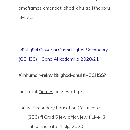
timeframes emendati għad-dħul se jitħabbru
fil-futur.
Dħul għal Giovanni Curmi Higher Secondary
(GCHSS) – Sena Akkademika 2020/21
X’
inhuma r-rekwiżiti għad-dħul fil-
GCHSS?
Irid ikollok
ħames
passes kif ġej:
is-Secondary Education Certificate
(SEC) fi Grad 5 jew aħjar, jew f’Livell 3
(kif se jingħata f’Lulju 2020)