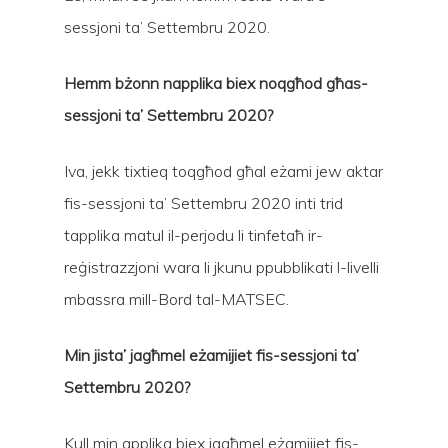
sessjoni ta’ Settembru 2020.
Hemm bżonn napplika biex noqgħod għas-
sessjoni ta’ Settembru 2020?
Iva, jekk tixtieq toqgħod għal eżami jew aktar
fis-sessjoni ta’ Settembru 2020 inti trid
tapplika matul il-perjodu li tinfetaħ ir-
reġistrazzjoni wara li jkunu ppubblikati l-livelli
mbassra mill-Bord tal-MATSEC.
Min jista’ jagħmel eżamijiet fis-sessjoni ta’
Settembru 2020?
Kull min applika biex jagħmel eżamijiet fis-