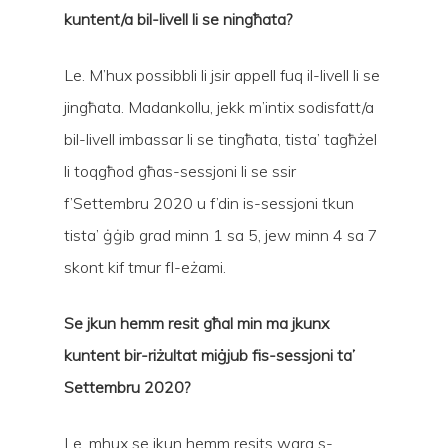
kuntent/a bil-livell li se ningħata?
Le. M’hux possibbli li jsir appell fuq il-livell li se
jingħata. Madankollu, jekk m’intix sodisfatt/a
bil-livell imbassar li se tingħata, tista’ tagħżel
li toqgħod għas-sessjoni li se ssir
f’Settembru 2020 u f’din is-sessjoni tkun
tista’ ġġib grad minn 1 sa 5, jew minn 4 sa 7
skont kif tmur fl-eżami.
Se jkun hemm resit għal min ma jkunx
kuntent bir-riżultat miġjub fis-sessjoni ta’
Settembru 2020?
Le, mhux se jkun hemm resits wara s-