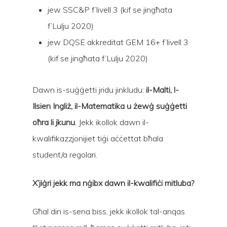
jew SSC&P f’livell 3 (kif se jingħata
f’Lulju 2020)
jew DQSE akkreditat GEM 16+ f’livell 3
(kif se jingħata f’Lulju 2020)
Dawn is-suġġetti jridu jinkludu:
il-Malti, l-
Ilsien Ingliż, il-Matematika u żewġ suġġetti
oħra li jkunu
. Jekk ikollok dawn il-
kwalifikazzjonijiet tiġi aċċettat bħala
student/a regolari.
X’jiġri jekk ma nġibx dawn il-kwalifiċi mitluba?
Għal din is-sena biss, jekk ikollok tal-anqas