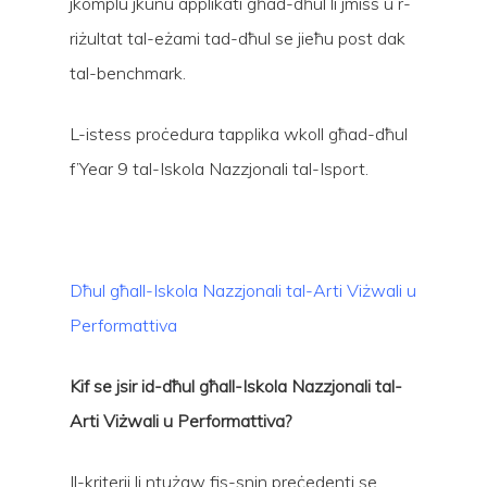
jkomplu jkunu applikati għad-dħul li jmiss u r-
riżultat tal-eżami tad-dħul se jieħu post dak
tal-benchmark.
L-istess proċedura tapplika wkoll għad-dħul
f’Year 9 tal-Iskola Nazzjonali tal-Isport.
Dħul għall-Iskola Nazzjonali tal-Arti Viżwali u
Performattiva
Kif se jsir id-dħul għall-Iskola Nazzjonali tal-
Arti Viżwali u Performattiva?
Il-kriterji li ntużaw fis-snin preċedenti se