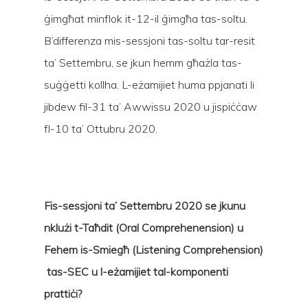
ġimgħat minflok it-12-il ġimgħa tas-soltu.
B’differenza mis-sessjoni tas-soltu tar-resit
ta’ Settembru, se jkun hemm għażla tas-
suġġetti kollha. L-eżamijiet huma ppjanati li
jibdew fil-31 ta’ Awwissu 2020 u jispiċċaw
fl-10 ta’ Ottubru 2020.
Fis-sessjoni ta’ Settembru 2020 se jkunu
nklużi t-Taħdit (Oral Comprehenension) u
Fehem is-Smiegħ (Listening Comprehension)
tas-SEC u l-eżamijiet tal-komponenti
prattiċi?