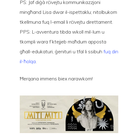
PS: Jaf diġà rċivejtu kommunikazzjoni
mingħand Lisa dwar il-ispettaklu; nitolbukom
tkellmuna fuq l-email li rċivejtu direttament.
PPS: L-avventura tibda wkoll mil-lum u
tkompli wara f’ktejjeb maħdum apposta
għall-edukaturi, ġenituri u tfal li ssibuh
fuq din
il-ħolqa
.
Ħerqana immens biex narawkom!