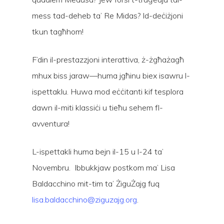
mess tad-deheb ta’ Re Midas? Id-deċiżjoni
tkun tagħhom!
F’din il-prestazzjoni interattiva, ż-żgħażagħ
mhux biss jaraw—huma jgħinu biex isawru l-
ispettaklu. Huwa mod eċċitanti kif tesplora
dawn il-miti klassiċi u tieħu sehem fl-
avventura!
L-ispettakli huma bejn il-15 u l-24 ta’
Novembru. Ibbukkjaw postkom ma’ Lisa
Baldacchino mit-tim ta’ ŻiguŻajg fuq
lisa.baldacchino@ziguzajg.org
.