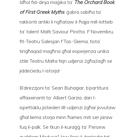
Idħol fid-dinja maġika ta’
The Orchard Book
of First Greek Myths
, ġabra sabiħa ta’
rakkonti antiki li ngħataw il-ħajja mill-kittieb
ta’ talent Malti Saviour Pirotta. F’Novembru,
fit-Teatru Salesjan f’Tas-Sliema, tista’
tingħaqad magħna għal esperjenza unika
stile Teatru Malta fejn udjenzi żgħażagħ se
jiddeċiedu l-istorja!
Hit enter to search or ESC to close
B’direzzjoni ta’ Sean Buhagiar, b’partitura
affaxxinanti ta’ Albert Garzia, dan l-
ispettaklu jistieden lill-udjenzi żgħar jivvutaw
għal liema storja minn ħames miti ser jaraw
fuq il-palk. Se tkun il-kuraġġ ta’ Persew
quddiem Medusa? Jew forsi t-traġedja tal-