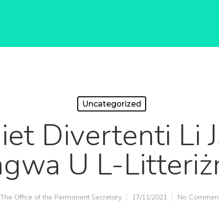
Uncategorized
iet Divertenti Li
ngwa U L-Litteri
The Office of the Permanent Secretary
17/11/2021
No Commen