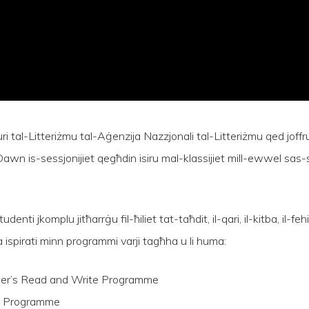
i tal-Litteriżmu tal-Aġenzija Nazzjonali tal-Litteriżmu qed joffru s
. Dawn is-sessjonijiet qegħdin isiru mal-klassijiet mill-ewwel sas-
denti jkomplu jitħarrġu fil-ħiliet tat-taħdit, il-qari, il-kitba, il-fehi
a ispirati minn programmi varji tagħha u li huma:
baller’s Read and Write Programme
cy Programme