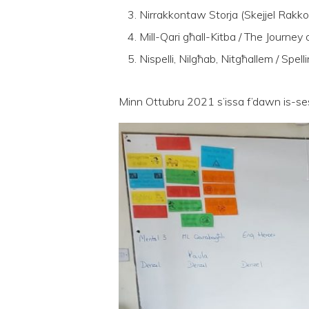
Nirrakkontaw Storja (Skejjel Rakkon
Mill-Qari għall-Kitba / The Journey 
Nispelli, Nilgħab, Nitgħallem / Spe
Minn Ottubru 2021 s’issa f’dawn is-sess