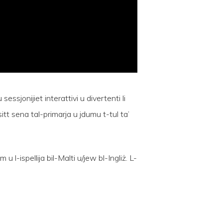
essjonijiet interattivi u divertenti li
sitt sena tal-primarja u jdumu t-tul ta’
m u l-ispellija bil-Malti u/jew bl-Ingliż. L-