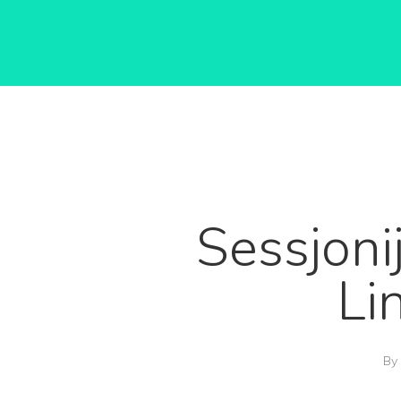
Sessjonij
Li
By