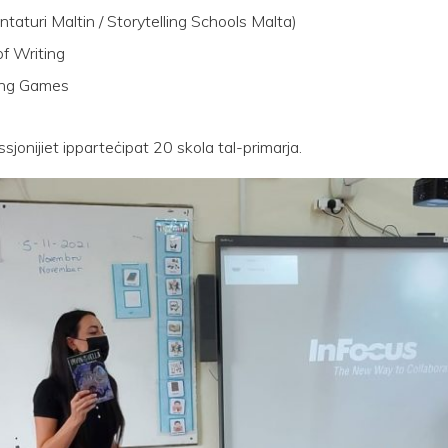
taturi Maltin / Storytelling Schools Malta)
of Writing
lling Games
jonijiet ipparteċipat 20 skola tal-primarja.