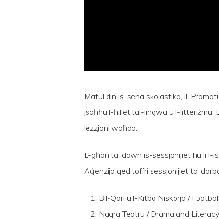
Matul din is-sena skolastika, il-Promotur
jsaħħu l-ħiliet tal-lingwa u l-litteriżmu
lezzjoni waħda.
L-għan ta’ dawn is-sessjonijiet hu li l-istu
Aġenzija qed toffri sessjonijiet ta’ darb
Bil-Qari u l-Kitba Niskorja / Foot
Naqra Teatru / Drama and Litera