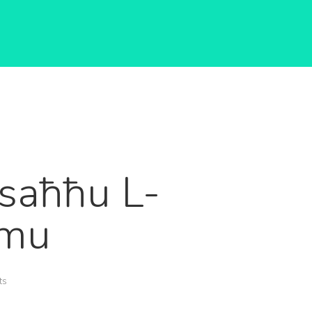
 Jsaħħu L-
żmu
ts