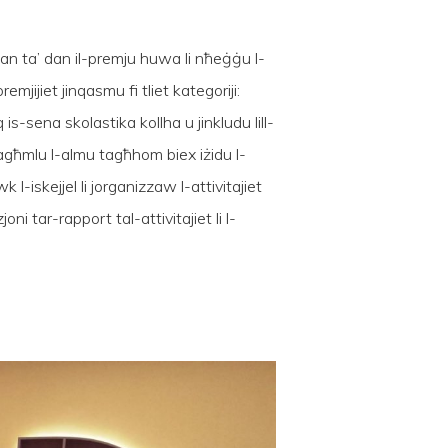
ħan ta’ dan il-premju huwa li nħeġġu l-
emjijiet jinqasmu fi tliet kategoriji:
 is-sena skolastika kollha u jinkludu lill-
li jagħmlu l-almu tagħhom biex iżidu l-
k l-iskejjel li jorganizzaw l-attivitajiet
i tar-rapport tal-attivitajiet li l-