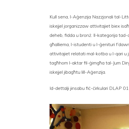
Kull sena, l-Aġenzija Nazzjonali tal-Lit
iskejjel jorganizzaw attivitajiet biex isa
deheb, fidda u bronż. Il-kategorija tad-de
Hit enter to search or ESC to close
għalliema, l-istudenti u l-ġenituri f’dawn
attivitajiet relatati mal-kotba u l-qari u j
tagħhom l-aktar fil-ġimgħa tal-Jum Dinji 
iskejjel jibagħtu lill-Aġenzija.
Id-dettalji jinsabu fiċ-ċirkulari DLAP 0