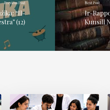
Previous Post
Next Post
ika: “Il-
Ir-Rappo
tra” (12)
Kunsill N