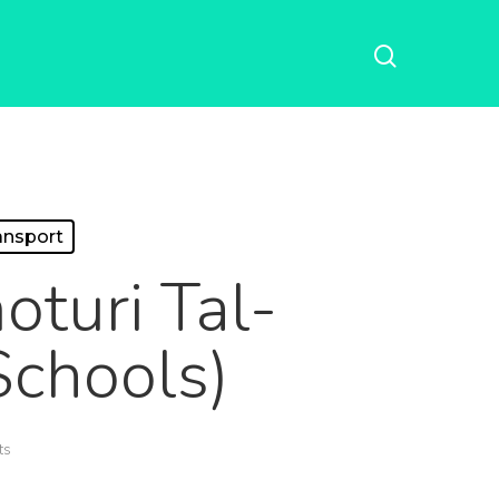
ansport
oturi Tal-
chools)
ts