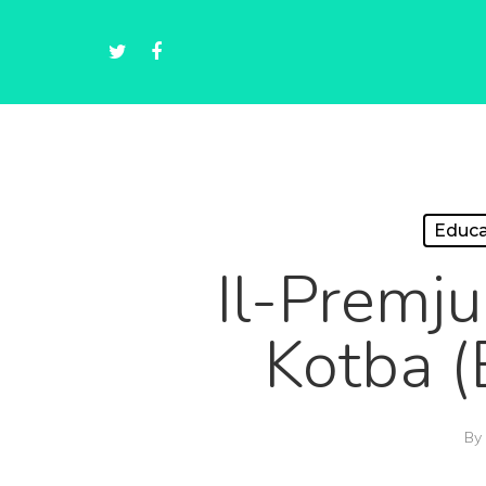
Educa
Il-Premju
Kotba 
By