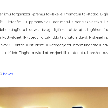
teriżmu torganizza l-premju tal-Iskejjel Promoturi tal-Kotba. L-g
ħħu l-litteriżmu u jippromwovu l-qari matul is-sena skolastika. Il-pr
heb tingħata lil dawk l-iskejjel li jifirxu l-attivitajiet tagħhom fuq
 l-attivitajiet. Il-kategorija tal-fidda tingħata lil dawk l-iskejjel 
involvu l-aktar lill-istudenti. Il-kategorija tal-bronż tingħata lil daw
tal-Ktieb. Tingħata wkoll attenzjoni lill-kontenut u l-preżentazzjon
10
hawn
.