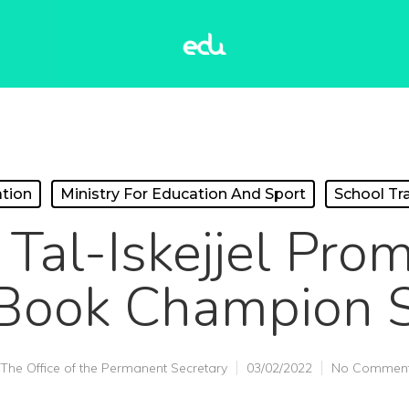
tion
Ministry For Education And Sport
School Tr
 Tal-Iskejjel Prom
(Book Champion S
The Office of the Permanent Secretary
03/02/2022
No Commen