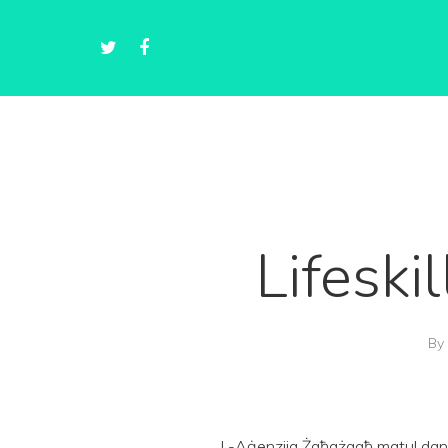
Lifesk
By
L-Aġenzija Żgħażagħ matul dan i