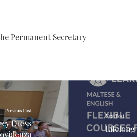
 the Permanent Secretary
Previous Post
Next Post
ncy Dress
Lifelong
rovidenza