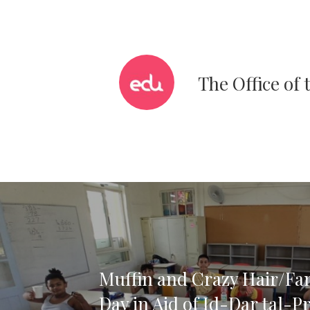
The Office of
Muffin and Crazy Hair/Fa
Day in Aid of Id-Dar tal-P