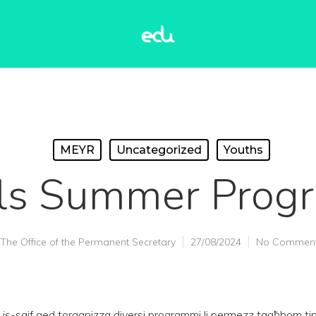
MEYR
Uncategorized
Youths
ills Summer Pro
The Office of the Permanent Secretary
27/08/2024
No Commen
s-sajf qed torganizza diversi programmi li permezz tagħhom tipp