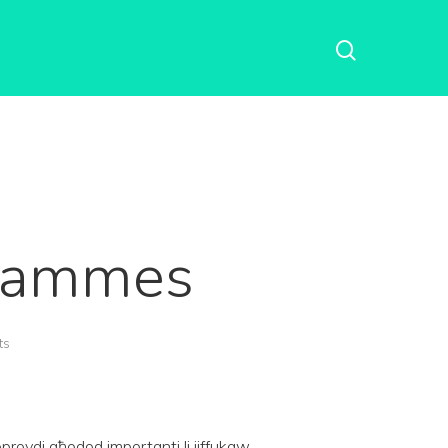
grammes
ts
rovdi għodod importanti li jiffukaw