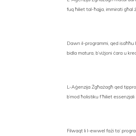
fuq ħiliet tal-ħajja, immirati għa
Dawn il-programmi, qed isaħħu li
bidla matura, b’viżjoni ċara u krea
L-Aġenzija Żgħażagħ qed tipprovd
b’mod ħolistiku f’ħiliet essenzjali 
Hit enter to search or ESC to close
Filwaqt li l-ewwel fażi ta’ prog