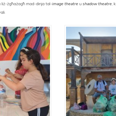
 liż-żgħażagħ mad-dinja tal-
image theatre
u
shadow theatre
, 
ali.