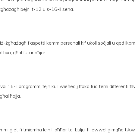
l żgħażagħ bejn it-12 u s-16-il sena.
ż-żgħażagħ f’aspetti kemm personali kif ukoll soċjali u qed iko
ttiva, għal futur aħjar.
i 15-il programm, fejn kull wieħed jiffoka fuq temi differenti fi
għal ħajja.
rammi ġiet fi tmiemha lejn l-aħħar ta’ Lulju, fl-ewwel ġimgħa t’A