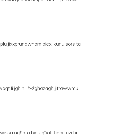
mplu jixxprunawhom biex ikunu sors ta’
lwaqt li jgħin liż-żgħażagħ jitrawwmu
wwissu ngħata bidu għat-tieni fażi bi